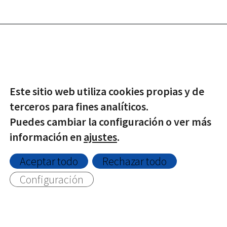
© Copyright -
2026 | Todos los derechos reservados |
Protección de datos
|
Política de Privacidad
|
Aviso Legal
|
Política de Cookies
Este sitio web utiliza cookies propias y de
terceros para fines analíticos.
Twitter
Facebook
Puedes cambiar la configuración o ver más
información en
ajustes
.
Aceptar todo
Rechazar todo
Configuración