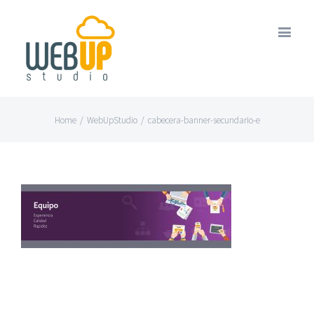
Home
/
WebUpStudio
/
cabecera-banner-secundario-e