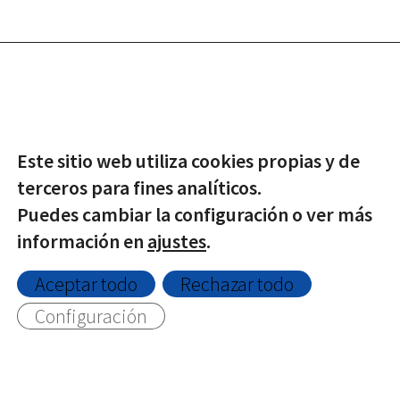
© Copyright -
2026 | Todos los derechos reservados |
Protección de datos
|
Política de Privacidad
|
Aviso Legal
|
Política de Cookies
Este sitio web utiliza cookies propias y de
terceros para fines analíticos.
Twitter
Facebook
Puedes cambiar la configuración o ver más
información en
ajustes
.
Aceptar todo
Rechazar todo
Configuración