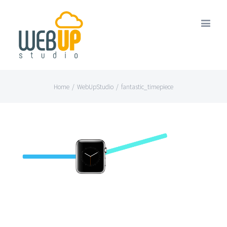
Home
/
WebUpStudio
/
fantastic_timepiece