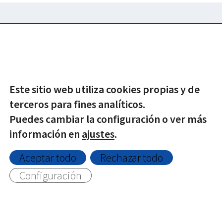
© Copyright -
2026 | Todos los derechos reservados |
Protección de datos
|
Política de Privacidad
|
Aviso Legal
|
Política de Cookies
Este sitio web utiliza cookies propias y de
Twitter
Facebook
terceros para fines analíticos.
Puedes cambiar la configuración o ver más
información en
ajustes
.
Aceptar todo
Rechazar todo
Configuración