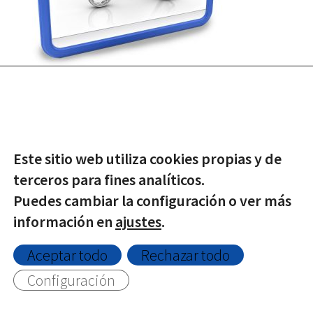
Este sitio web utiliza cookies propias y de
terceros para fines analíticos.
Puedes cambiar la configuración o ver más
© Copyright -
2026 | Todos los derechos reservados |
información en
ajustes
.
Protección de datos
|
Política de Privacidad
|
Aviso Legal
|
Política de Cookies
Aceptar todo
Rechazar todo
Configuración
Twitter
Facebook