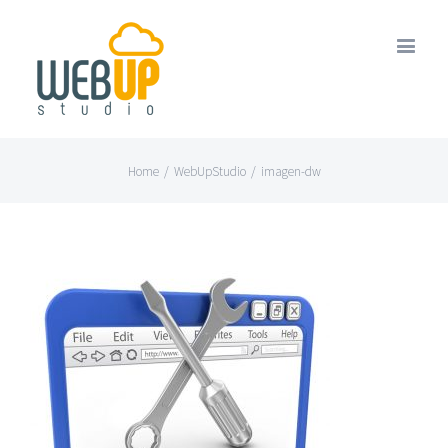
Home
/
WebUpStudio
/
imagen-dw