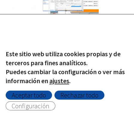
Este sitio web utiliza cookies propias y de
terceros para fines analíticos.
Puedes cambiar la configuración o ver más
© Copyright -
2026 | Todos los derechos reservados |
Protección de datos
|
Política de Privacidad
|
Aviso Legal
|
información en
ajustes
.
Política de Cookies
Aceptar todo
Rechazar todo
Configuración
Twitter
Facebook