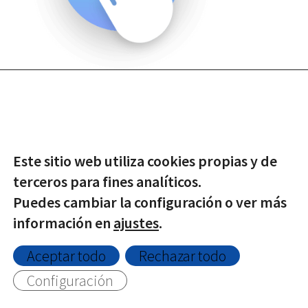
Este sitio web utiliza cookies propias y de
terceros para fines analíticos.
Puedes cambiar la configuración o ver más
© Copyright -
2026 | Todos los derechos reservados |
información en
ajustes
.
Protección de datos
|
Política de Privacidad
|
Aviso Legal
|
Política de Cookies
Aceptar todo
Rechazar todo
Configuración
Twitter
Facebook