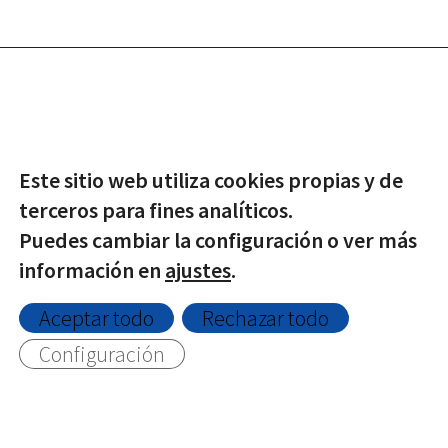
© Copyright -
2026 | Todos los derechos reservados |
Este sitio web utiliza cookies propias y de
Protección de datos
|
Política de Privacidad
|
Aviso Legal
|
terceros para fines analíticos.
Política de Cookies
Puedes cambiar la configuración o ver más
información en
ajustes
.
Twitter
Facebook
Aceptar todo
Rechazar todo
Configuración