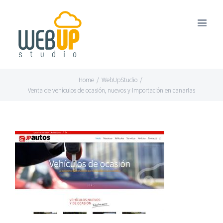
Home
/
WebUpStudio
/
Venta de vehículos de ocasión, nuevos y importación en canarias