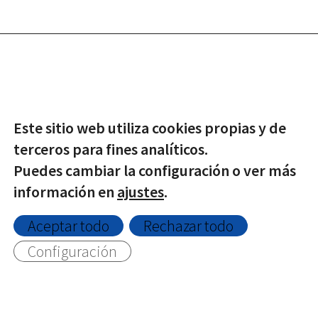
© Copyright -
2026 | Todos los derechos reservados |
Este sitio web utiliza cookies propias y de
Protección de datos
|
Política de Privacidad
|
Aviso Legal
|
terceros para fines analíticos.
Política de Cookies
Puedes cambiar la configuración o ver más
información en
ajustes
.
Twitter
Facebook
Aceptar todo
Rechazar todo
Configuración