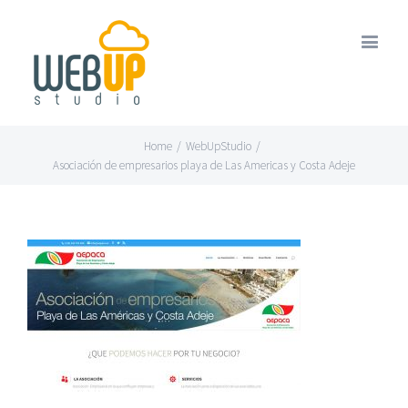
Home
/
WebUpStudio
/
Asociación de empresarios playa de Las Americas y Costa Adeje