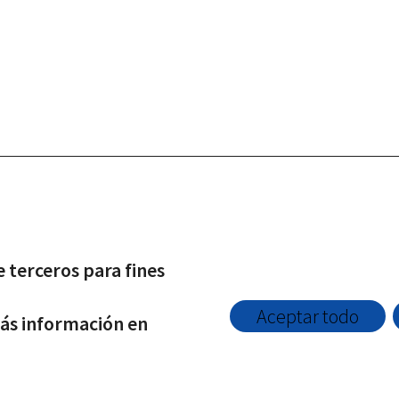
 derechos reservados |
Protección de datos
|
Política de Privacidad
|
A
Twitter
Facebook
e terceros para fines
Aceptar todo
más información en