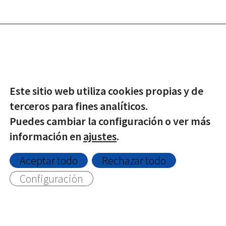
© Copyright -
2026 | Todos los derechos reservados |
Protección de datos
|
Política de Privacidad
|
Aviso Legal
|
Este sitio web utiliza cookies propias y de
Política de Cookies
terceros para fines analíticos.
Puedes cambiar la configuración o ver más
información en
ajustes
.
Twitter
Facebook
Aceptar todo
Rechazar todo
Configuración