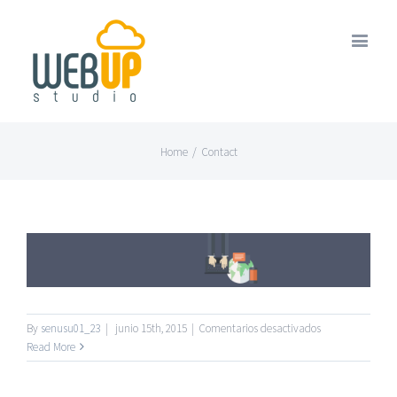
Home
/
Contact
en
By
senusu01_23
|
junio 15th, 2015
|
Comentarios desactivados
Read More