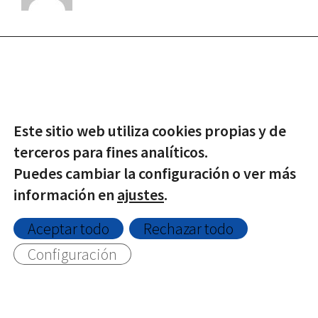
Este sitio web utiliza cookies propias y de
terceros para fines analíticos.
Puedes cambiar la configuración o ver más
© Copyright -
2026 | Todos los derechos reservados |
información en
ajustes
.
Protección de datos
|
Política de Privacidad
|
Aviso Legal
|
Política de Cookies
Aceptar todo
Rechazar todo
Configuración
Twitter
Facebook