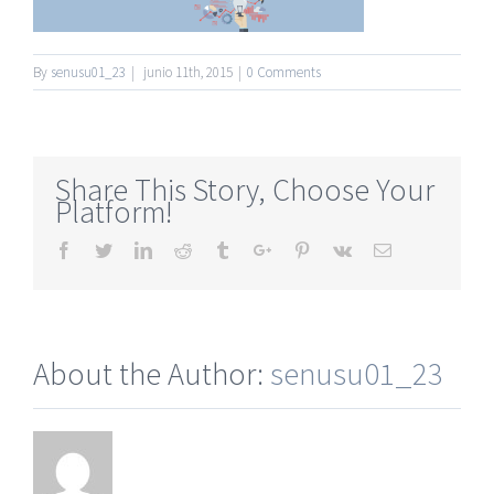
By
senusu01_23
|
junio 11th, 2015
|
0 Comments
Share This Story, Choose Your
Platform!
Facebook
Twitter
Linkedin
Reddit
Tumblr
Google+
Pinterest
Vk
Email
About the Author:
senusu01_23